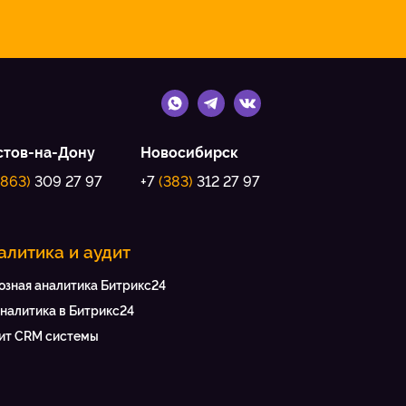
стов-на-Дону
Новосибирск
(863)
309 27 97
+7
(383)
312 27 97
алитика и аудит
озная аналитика Битрикс24
аналитика в Битрикс24
ит CRM системы