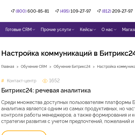
+7
(800)
600-85-81
+7
(495)
109-27-97
+7
(812)
209-27-97
Готовые CRM
Прочие услуги
Кейсы
О нас
Магаз
Настройка коммуникаций в Битрикс2
Главная
Обучение CRM
Обучение Битрикс24
Настройка коммуника
1652
Контакт-центр
Битрикс24: речевая аналитика
Среди множества доступных пользователям платформы Б
аналитика является одним из самых продуктивных, но ча
контроля работы менеджеров, а также формирования и 
стратегии развития с учетом предпочтений, пожеланий и