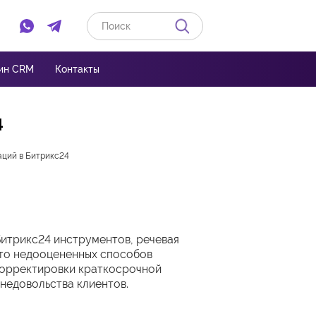
Ссылка на Whatsapp
Ссылка на Telegram
ин CRM
Контакты
4
ций в Битрикс24
итрикс24 инструментов, речевая
сто недооцененных способов
корректировки краткосрочной
 недовольства клиентов.