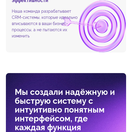
эффективности
Наша команда разрабатывает
CRM-системы, которые идеально
вписываются в ваши бизнес-
процессы, а не пытаются их
изменить
Мы создали надёжную и
быструю систему с
интуитивно понятным
интерфейсом, где
каждая функция