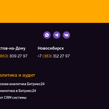
стов-на-Дону
Новосибирск
(863)
309 27 97
+7
(383)
312 27 97
алитика и аудит
озная аналитика Битрикс24
аналитика в Битрикс24
ит CRM системы