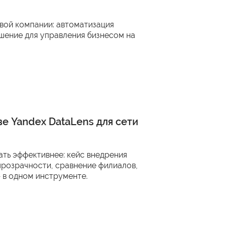
овой компании: автоматизация
шение для управления бизнесом на
ве Yandex DataLens для сети
ть эффективнее: кейс внедрения
прозрачности, сравнение филиалов,
— в одном инструменте.