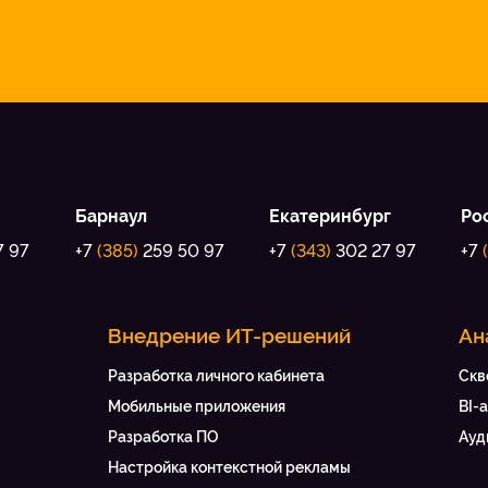
Барнаул
Екатеринбург
Ро
7 97
+7
(385)
259 50 97
+7
(343)
302 27 97
+7
Внедрение ИТ-решений
Ан
Разработка личного кабинета
Скв
Мобильные приложения
BI-
Разработка ПО
Ауд
Настройка контекстной рекламы