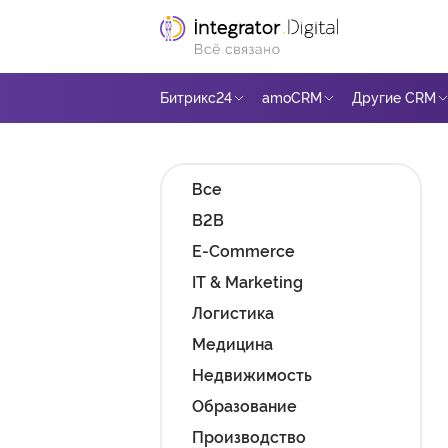
Ссылка на главную страницу
Битрикс24
amoCRM
Другие CRM
Все
B2B
E-Commerce
IT & Marketing
Логистика
Медицина
Недвижимость
Образование
Производство