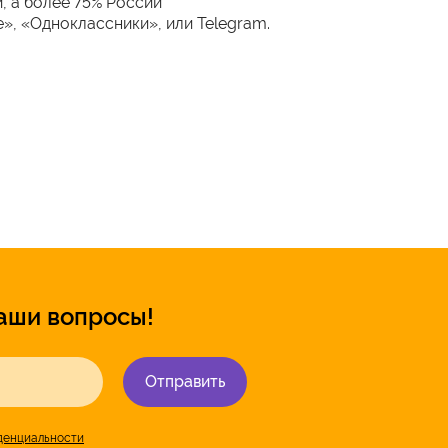
, а более 75% России
», «Одноклассники», или Telegram.
аши вопросы!
Отправить
денциальности