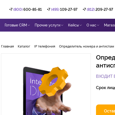
+7
(800)
600-85-81
+7
(495)
109-27-97
+7
(812)
209-27-97
Готовые CRM
Прочие услуги
Кейсы
О нас
Магаз
Главная
Каталог
IP телефония
Определитель номера и антиспам
Опред
антис
ВХОДИТ 
Срок лиц
Остав