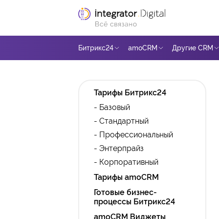
Битрикс24
amoCRM
Другие CRM
Тарифы Битрикс24
- Базовый
- Стандартный
- Профессиональный
- Энтерпрайз
- Корпоративный
Тарифы amoCRM
Готовые бизнес-
процессы Битрикс24
amoCRM Виджеты