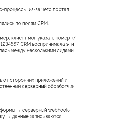
с-процессы, из-за чего портал
лялись по полям CRM.
ер, клиент мог указать номер +7
991234567. CRM воспринимала эти
лась между несколькими лидами.
сь от сторонних приложений и
бственный серверный обработчик
ые формы → серверный webhook-
вку → данные записываются