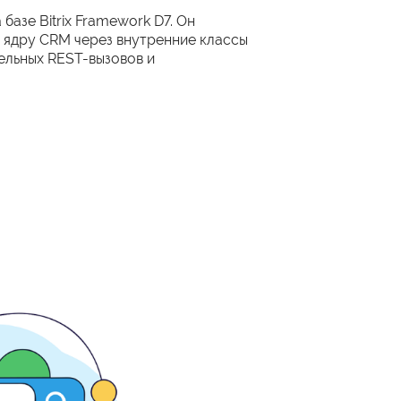
базе Bitrix Framework D7. Он
к ядру CRM через внутренние классы
тельных REST-вызовов и