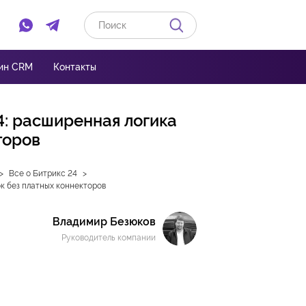
Ссылка на Whatsapp
Ссылка на Telegram
ин CRM
Контакты
4: расширенная логика
торов
Все о Битрикс 24
ок без платных коннекторов
Владимир Безюков
Руководитель компании