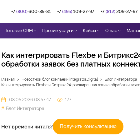
+7
(800)
600-85-81
+7
(495)
109-27-97
+7
(812)
209-27-97
Готовые CRM
Прочие услуги
Кейсы
О нас
Магаз
Как интегрировать Flexbe и Битрикс2
обработки заявок без платных коннек
Главная
Новостной блог компании integrator.Digital
Блог Интегратора
Как интегрировать Flexbe и Битрикс24: расширенная логика обработки заяв
08.05.2026 08:57:47
177
Блог Интегратора
Получить консультацию
Нет времени читать?