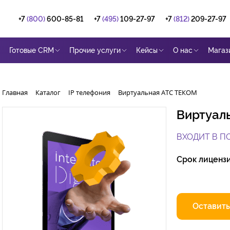
+7
(800)
600-85-81
+7
(495)
109-27-97
+7
(812)
209-27-97
Готовые CRM
Прочие услуги
Кейсы
О нас
Магаз
Главная
Каталог
IP телефония
Виртуальная АТС ТЕКОМ
Виртуал
ВХОДИТ В П
Срок лиценз
Оставить