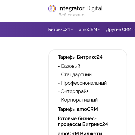
Битрикс24
amoCRM
Другие CRM
Тарифы Битрикс24
- Базовый
- Стандартный
- Профессиональный
- Энтерпрайз
- Корпоративный
Тарифы amoCRM
Готовые бизнес-
процессы Битрикс24
amoCRM Виджеты