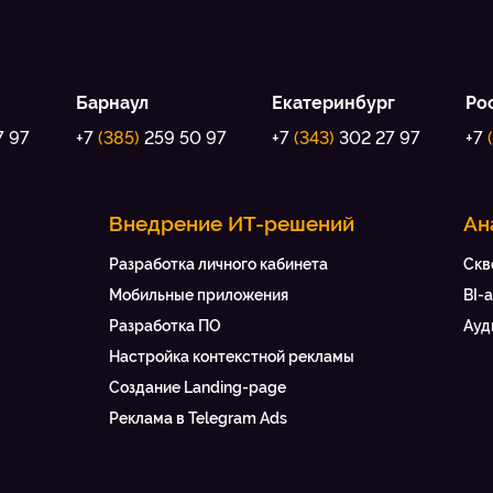
Барнаул
Екатеринбург
Ро
7 97
+7
(385)
259 50 97
+7
(343)
302 27 97
+7
Внедрение ИТ-решений
Ан
Разработка личного кабинета
Скв
Мобильные приложения
BI-
Разработка ПО
Ауд
Настройка контекстной рекламы
Создание Landing-page
Реклама в Telegram Ads