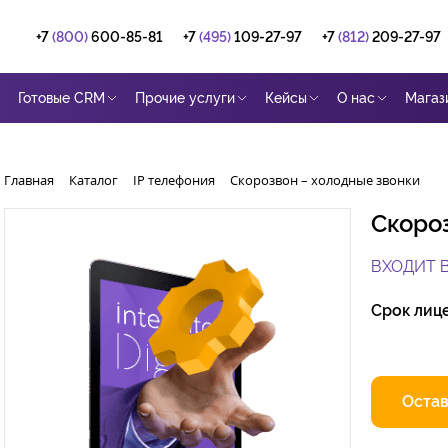
+7
(800)
600-85-81
+7
(495)
109-27-97
+7
(812)
209-27-97
Готовые CRM
Прочие услуги
Кейсы
О нас
Магаз
Главная
Каталог
IP телефония
Скорозвон – холодные звонки
Скороз
ВХОДИТ 
Срок лиц
Остав