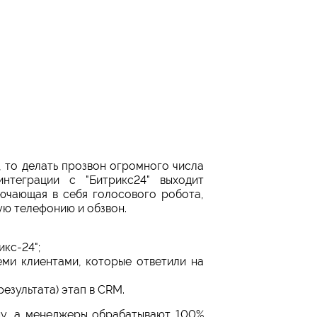
, то делать прозвон огромного числа
нтеграции с "Битрикс24" выходит
ючающая в себя голосового робота,
ую телефонию и обзвон.
кс-24";
еми клиентами, которые ответили на
езультата) этап в CRM.
ну, а менеджеры обрабатывают 100%