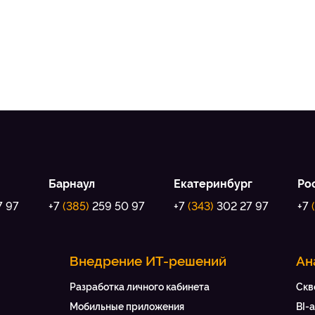
Барнаул
Екатеринбург
Ро
7 97
+7
(385)
259 50 97
+7
(343)
302 27 97
+7
Внедрение ИТ-решений
Ан
Разработка личного кабинета
Скв
Мобильные приложения
BI-