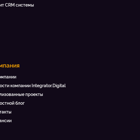
ит CRM системы
мпания
омпании
ости компании Integrator.Digital
лизованные проекты
остной блог
такты
ансии