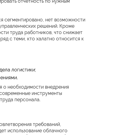
ировать отчетность по нужным
ся сегментировано, нет возможности
 управленческих решений. Кроме
сти труда работников, что снижает
ряд с теми, кто халатно относится к
дела логистики;
ениями.
я о необходимости внедрения
 современные инструменты
 труда персонала.
довлетворения требований,
дет использование облачного