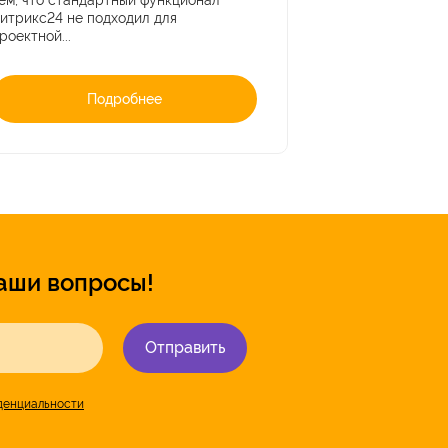
ем, что стандартный функционал
итрикс24 не подходил для
роектной...
Подробнее
аши вопросы!
Отправить
денциальности