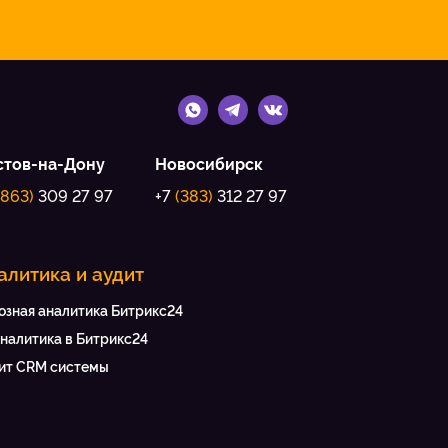
стов-на-Дону
Новосибирск
(863)
309 27 97
+7
(383)
312 27 97
алитика и аудит
озная аналитика Битрикс24
аналитика в Битрикс24
ит CRM системы