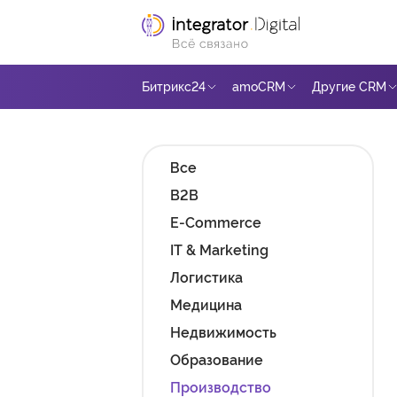
Ссылка на главную страницу
Битрикс24
amoCRM
Другие CRM
Все
B2B
E-Commerce
IT & Marketing
Логистика
Медицина
Недвижимость
Образование
Производство